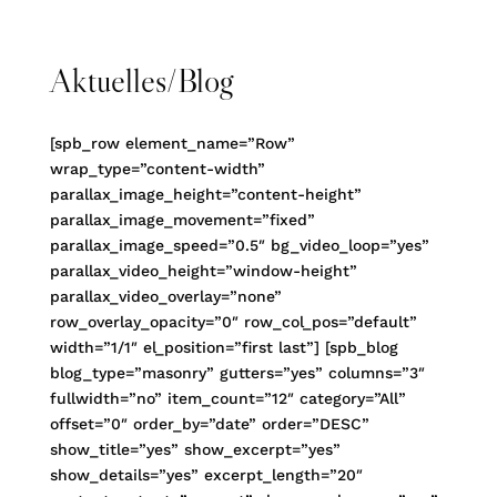
Aktuelles/Blog
[spb_row element_name=”Row”
wrap_type=”content-width”
parallax_image_height=”content-height”
parallax_image_movement=”fixed”
parallax_image_speed=”0.5″ bg_video_loop=”yes”
parallax_video_height=”window-height”
parallax_video_overlay=”none”
row_overlay_opacity=”0″ row_col_pos=”default”
width=”1/1″ el_position=”first last”] [spb_blog
blog_type=”masonry” gutters=”yes” columns=”3″
fullwidth=”no” item_count=”12″ category=”All”
offset=”0″ order_by=”date” order=”DESC”
show_title=”yes” show_excerpt=”yes”
show_details=”yes” excerpt_length=”20″